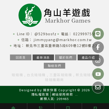
@529bosfz
0229997559
jimmyyang@markhor.com.tw
新北市三重區重新路5段609巷12號8樓之11
回首頁
最新消息
關於我們
產品介紹
聯絡我們
娃娃機
台北娃娃機
三重區娃娃機
新北娃娃機
娃娃機廠商
Designed by
揚京快客
Copyright © 2026
隱私權政策
網站使用條款
..
累積人氣: 209465