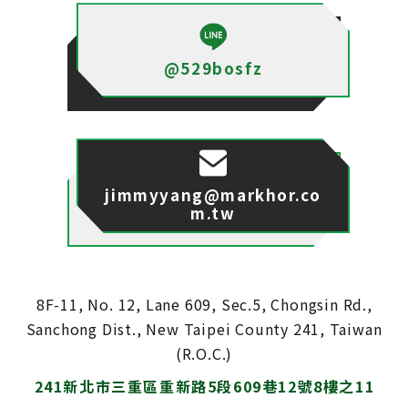
@529bosfz
jimmyyang@markhor.co
m.tw
8F-11, No. 12, Lane 609, Sec.5, Chongsin Rd.,
Sanchong Dist., New Taipei County 241, Taiwan
(R.O.C.)
241新北市三重區重新路5段609巷12號8樓之11