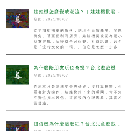
娃娃機怎麼變成潮流？｜娃娃機批發商
｜台北娃娃機買賣
發佈：2025/08/07
從早期街機廳的角落，到現今百貨商場、鬧區
街角、甚至便利商店旁，娃娃機從被認為是小
朋友遊戲，演變成全民娛樂、社群話題，甚至
是「流行文化的一環」。但它是怎麼一步步變
潮的？
為什麼陪朋友玩也會投？台北遊戲機｜
台北遊戲機廠商｜
發佈：2025/08/07
你原本只是陪朋友去夾娃娃，沒打算投幣，但
看著對方操作、娃娃快掉下來的瞬間，你不知
不覺也掏出錢包。這背後的心理現象，其實相
當普遍。
扭蛋機為什麼這麼紅？台北兒童遊戲機
｜三重區兒童遊戲機｜