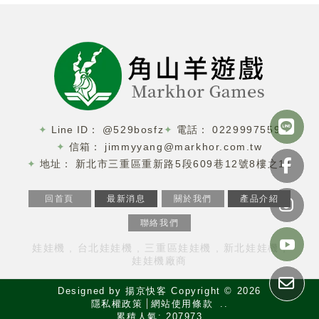
@529bosfz
0229997559
jimmyyang@markhor.com.tw
新北市三重區重新路5段609巷12號8樓之11
回首頁
最新消息
關於我們
產品介紹
聯絡我們
娃娃機
台北娃娃機
三重區娃娃機
新北娃娃機
娃娃機廠商
Designed by
揚京快客
Copyright © 2026
隱私權政策
網站使用條款
..
累積人氣: 207973