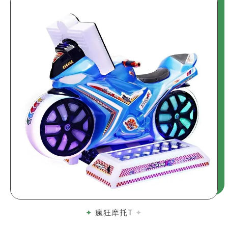
瘋狂摩托T