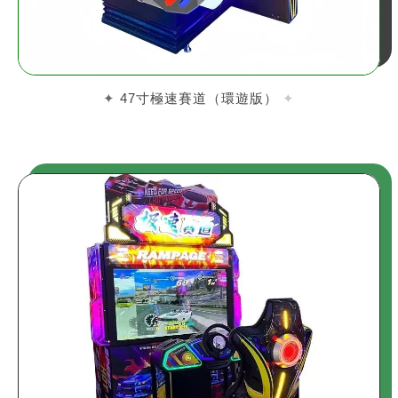
47寸極速賽道（環遊版）