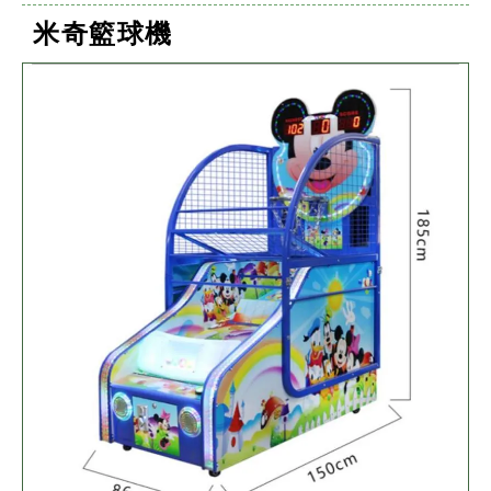
米奇籃球機