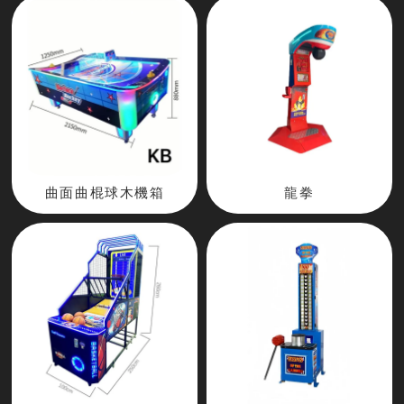
曲面曲棍球木機箱
龍拳