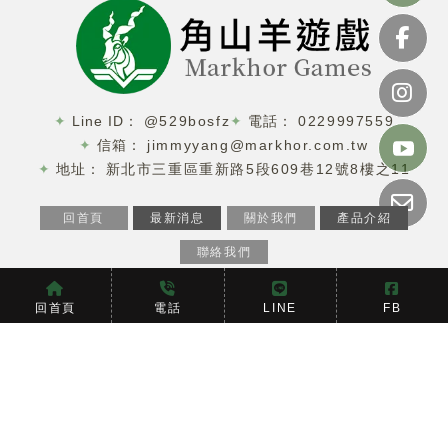
@529bosfz
0229997559
jimmyyang@markhor.com.tw
新北市三重區重新路5段609巷12號8樓之11
回首頁
最新消息
關於我們
產品介紹
聯絡我們
娃娃機
台北娃娃機
三重區娃娃機
新北娃娃機
娃娃機廠商
回首頁
電話
LINE
FB
Designed by
揚京快客
Copyright © 2026
隱私權政策
網站使用條款
..
累積人氣: 210277