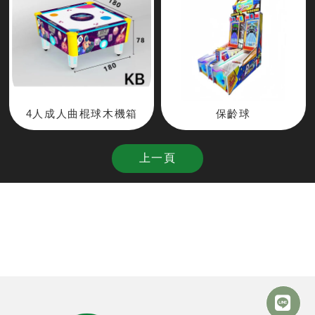
4人成人曲棍球木機箱
保齡球
上一頁