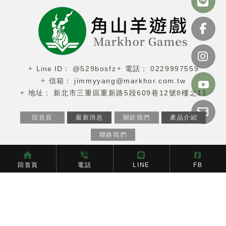
@529bosfz
0229997559
jimmyyang@markhor.com.tw
新北市三重區重新路5段609巷12號8樓之11
回首頁
最新消息
關於我們
產品介紹
聯絡我們
娃娃機
台北娃娃機
三重區娃娃機
新北娃娃機
娃娃機廠商
回首頁
電話
LINE
FB
Designed by
揚京快客
Copyright © 2026
隱私權政策
網站使用條款
..
累積人氣: 207735