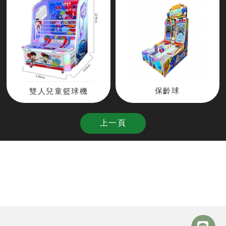
保齡球
雙人兒童籃球機
上一頁