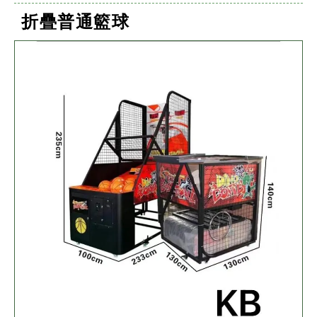
折疊普通籃球