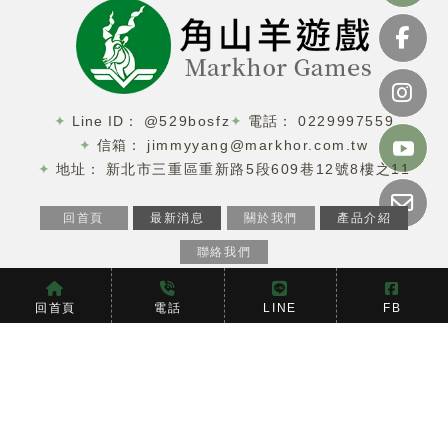
@529bosfz
0229997559
jimmyyang@markhor.com.tw
新北市三重區重新路5段609巷12號8樓之11
回首頁
最新消息
關於我們
產品介紹
聯絡我們
娃娃機
台北娃娃機
三重區娃娃機
新北娃娃機
娃娃機廠商
回首頁
電話
LINE
FB
Designed by
揚京快客
Copyright © 2026
隱私權政策
網站使用條款
..
累積人氣: 207738