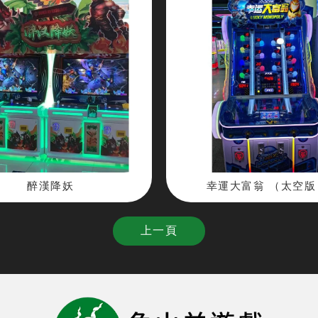
醉漢降妖
幸運大富翁 （太空版
上一頁