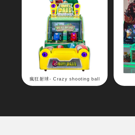
瘋狂射球- Crazy shooting ball