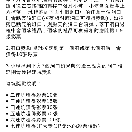
鍵可從左右搖擺的擺桿中發射小球，小球會從螢幕上
方掉落， 球掉落到下面七個洞口中的任意一個洞口
則會點亮該洞口(掉落相對應洞口可獲得獎勵)，如掉
落已點亮的燈口，則點亮的洞口會暗掉，落下洞口過
程中會砸落禮品，砸落的禮品可獲得相對應隨機1-9
張彩票。
2.洞口獎勵:當球掉落到第一個洞或第七個洞時，會
獲得10張彩票
3.小球掉到下方7個洞口如果與旁邊已點亮的洞口相
連則會獲得連坑獎勵
連坑獎勵說明：
♦ 二連坑獲得彩票10張
♦ 三連坑獲得彩票15張
♦ 四連坑獲得彩票30張
♦ 五連坑獲得彩票50張
♦ 六連坑獲得彩票100張
♦ 七連坑獲得JP大獎(JP獎池的彩票張數)