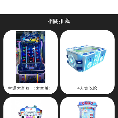
幸運大富翁 （太空版）
4人貪吃蛇