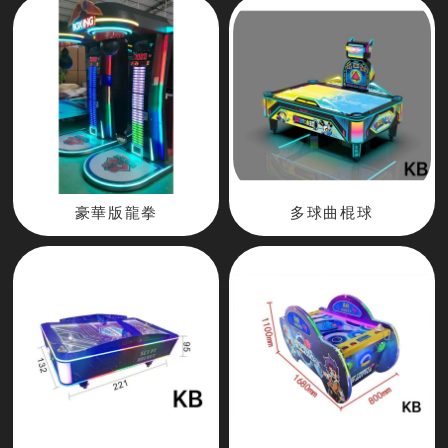
豪華版龍拳
多球曲棍球