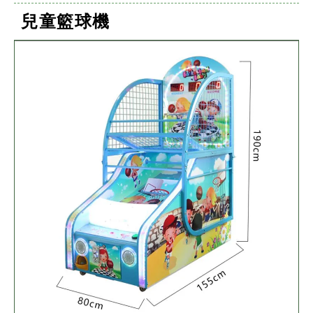
兒童籃球機